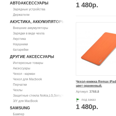
АВТОАКСЕССУАРЫ
1 480р.
Зарядные устройства
Держатели
АКУСТИКА, АККУМУЛЯТОРЫ
Внешние аккумуляторы
Зарядки в виде чехла
Акустика
Наушники
батарейки
ДРУГИЕ АКСЕССУАРЫ
Интересные товары
Аксессуары
Чехол - карман
Чехол для Macbook
Чехол-книжка Remax iPad A
Перчатки
цвет оранжевый.
Чехлы
Артикул:
3768.8
Защитные стекла Nokia,LG,Sony,HTC
под заказ
З/У для MacBook
1 480р.
SAMSUNG
Бампер