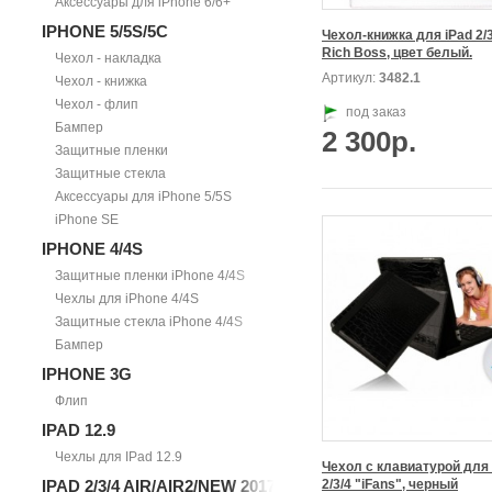
Аксессуары для iPhone 6/6+
IPHONE 5/5S/5С
Чехол-книжка для iPad 2/3
Rich Boss, цвет белый.
Чехол - накладка
Артикул:
3482.1
Чехол - книжка
Чехол - флип
под заказ
Бампер
2 300р.
Защитные пленки
Защитные стекла
Аксессуары для iPhone 5/5S
iPhone SE
IPHONE 4/4S
Защитные пленки iPhone 4/4S
Чехлы для iPhone 4/4S
Защитные стекла iPhone 4/4S
Бампер
IPHONE 3G
Флип
IPAD 12.9
Чехлы для IPad 12.9
Чехол с клавиатурой для  
IPAD 2/3/4 AIR/AIR2/NEW 2017
2/3/4 "iFans", черный