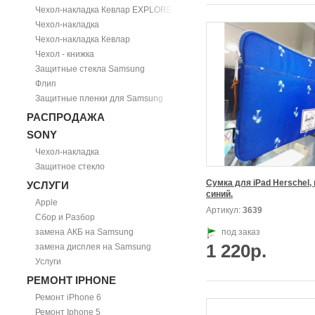
Чехол-накладка Кевлар EXPLORER
Чехол-накладка
Чехол-накладка Кевлар
Чехол - книжка
Защитные стекла Samsung
Флип
Защитные пленки для Samsung
РАСПРОДАЖА
SONY
Чехол-накладка
Защитное стекло
Сумка для iPad Herschel, 
УСЛУГИ
синий.
Apple
Артикул:
3639
Сбор и Разбор
замена АКБ на Samsung
под заказ
1 220р.
замена дисплея на Samsung
Услуги
РЕМОНТ IPHONE
Ремонт iPhone 6
Ремонт Iphone 5