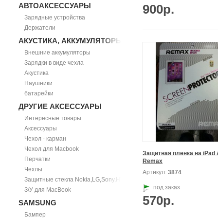
АВТОАКСЕССУАРЫ
900р.
Зарядные устройства
Держатели
АКУСТИКА, АККУМУЛЯТОРЫ
Внешние аккумуляторы
Зарядки в виде чехла
Акустика
Наушники
батарейки
ДРУГИЕ АКСЕССУАРЫ
Интересные товары
Аксессуары
Чехол - карман
Чехол для Macbook
Защитная пленка на iPad Ai
Перчатки
Remax
Чехлы
Артикул:
3874
Защитные стекла Nokia,LG,Sony,HTC
под заказ
З/У для MacBook
570р.
SAMSUNG
Бампер