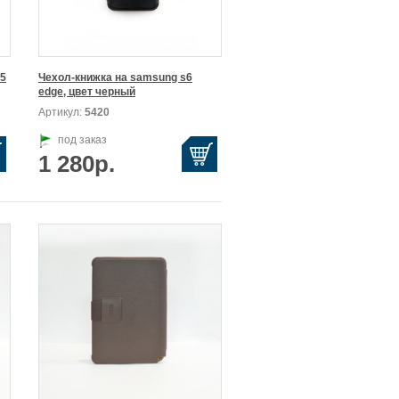
5

Чехол-книжка на samsung s6

edge, цвет черный
Артикул:
5420
под заказ
1 280р.