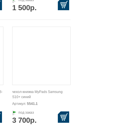
под заказ
1 500р.
B-
чехол-книжка MyPads Samsung
S10+ синий
Артикул:
5541.1
под заказ
3 700р.