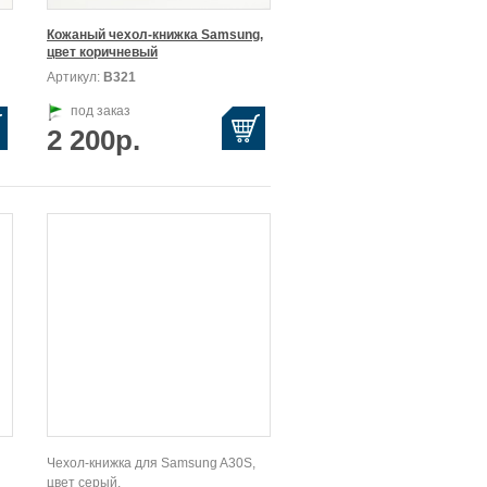
Кожаный чехол-книжка Samsung,

цвет коричневый
Артикул:
В321
под заказ
2 200р.
Чехол-книжка для Samsung A30S,
цвет серый.