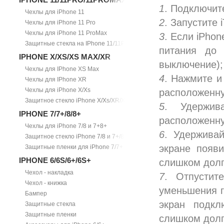
1
. Подключит
Чехлы для iPhone 11
2
. Запустите
Чехлы для iPhone 11 Pro
Чехлы для iPhone 11 ProMax
3
. Если iPho
Защитные стекла на IPhone 11/11Pro/11ProMax
питания до
IPHONE X/XS/XS MAX/XR
выключение);
Чехлы для IPhone XS Max
4
. Нажмите и
Чехлы для IPhone XR
Чехлы для iPhone X/Xs
расположенну
Защитное стекло iPhone X/Xs/XR/Xs Max
5
. Удержив
IPHONE 7/7+/8/8+
расположенну
Чехлы для iPhone 7/8 и 7+8+
6
. Удержива
Защитное стекло iPhone 7/8 и 7+/8+
экране появи
Защитные пленки для iPhone 7/7+
IPHONE 6/6S/6+/6S+
слишком долг
Чехол - накладка
7
. Отпустит
Чехол - книжка
уменьшения г
Бампер
экран подкл
Защитные стекла
Защитные пленки
слишком долг