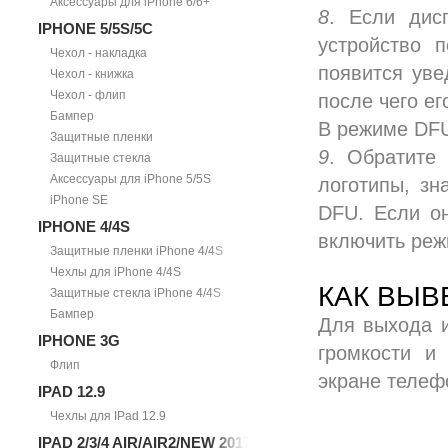
Аксессуары для iPhone 6/6+
8
. Если дис
IPHONE 5/5S/5С
устройство 
Чехол - накладка
появится уве
Чехол - книжка
Чехол - флип
после чего ег
Бампер
В режиме DFU
Защитные пленки
9
. Обратите
Защитные стекла
Аксессуары для iPhone 5/5S
логотипы, зн
iPhone SE
DFU. Если он
IPHONE 4/4S
включить реж
Защитные пленки iPhone 4/4S
Чехлы для iPhone 4/4S
КАК ВЫВ
Защитные стекла iPhone 4/4S
Бампер
Для выхода 
IPHONE 3G
громкости и
Флип
экране телеф
IPAD 12.9
Чехлы для IPad 12.9
IPAD 2/3/4 AIR/AIR2/NEW 2017