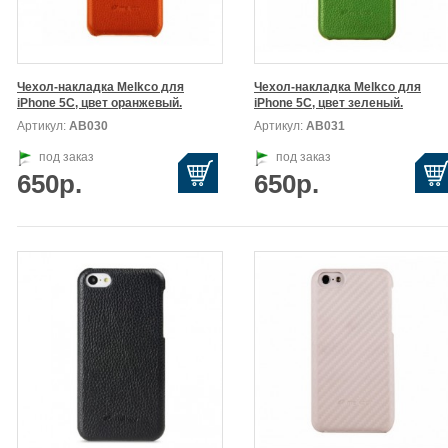
1ProMax
Чехол-накладка Melkco для

Чехол-накладка Melkco для

iPhone 5C, цвет оранжевый.
iPhone 5C, цвет зеленый.
Артикул:
АВ030
Артикул:
АВ031
под заказ
под заказ
650р.
650р.
x