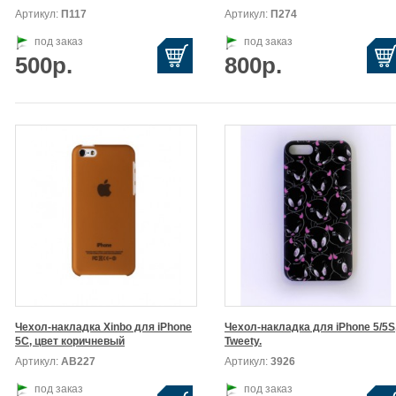
Артикул:
П117
Артикул:
П274
под заказ
под заказ
500р.
800р.
Чехол-накладка Xinbo для iPhone

Чехол-накладка для iPhone 5/5S,
5C, цвет коричневый
Tweety.
Артикул:
АВ227
Артикул:
3926
под заказ
под заказ