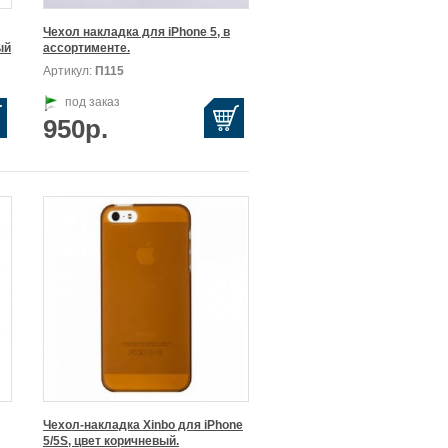
Чехол накладка для iPhone 5, в

ый
ассортименте.
Артикул:
П115
под заказ
950р.
Чехол-накладка Xinbo для iPhone

5/5S, цвет коричневый.