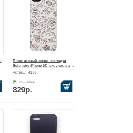


Пластиковый чехол-накладка

Sotomore iPhone 5C, рисунок, в ассортименте.
Артикул:
4250
под заказ
829р.