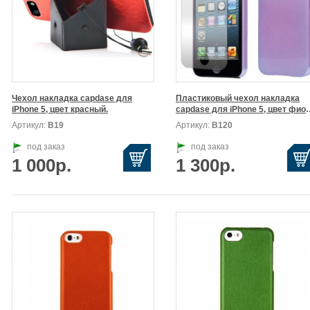
Чехол накладка capdase для

Пластиковый чехол накладка

iPhone 5, цвет красный.
capdase для iPhone 
Артикул:
В19
Артикул:
В120
под заказ
под заказ
1 000р.
1 300р.