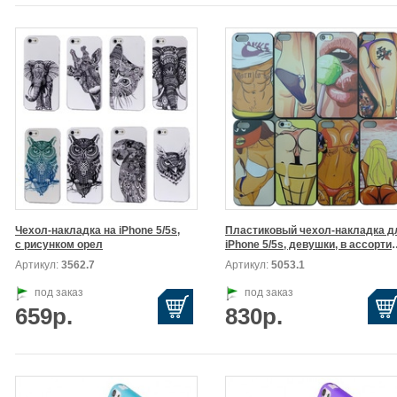
Чехол-накладка на iPhone 5/5s,

Пластиковый чехол-накладка дл
с рисунком орел
iPhone 5/5s, девуш
Артикул:
3562.7
Артикул:
5053.1
под заказ
под заказ
659р.
830р.