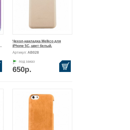
Чехол-накладка Melkco для

5, цвет фиолетовый.
iPhone 5C, цвет белый.
Артикул:
АВ028
под заказ
650р.