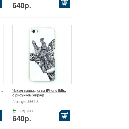
640р.
я

Чехол-накладка на iPhone 5/5s,

с рисунком жираф.
Артикул:
3562.2
под заказ
640р.