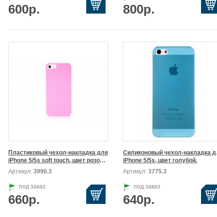
600р.
800р.
Пластиковый чехол-накладка для

Силиконовый чехол-накладка дл
iPhone 5/5s soft touch, цвет розовый.
iPhone 5/5s, цвет голубой.
Артикул:
3990.3
Артикул:
3775.3
под заказ
под заказ
660р.
640р.