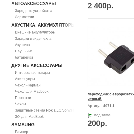
АВТОАКСЕССУАРЫ
2 400р.
Зарядные устройства
Держатели
АКУСТИКА, АККУМУЛЯТОРЫ
Внешние аккумуляторы
Зарядки в виде чехла
Акустика
Наушники
батарейки
ДРУГИЕ АКСЕССУАРЫ
Интересные товары
Аксессуары
Чехол - карман
Чехол для Macbook
переходник с евророзетки,
Перчатки
черный.
Чехлы
Артикул:
4071.1
Защитные стекла Nokia,LG,Sony,HTC
под заказ
З/У для MacBook
200р.
SAMSUNG
Бампер