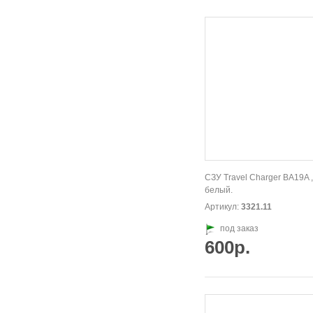
CЗУ Travel Charger BA19A ,
белый.
Артикул:
3321.11
под заказ
600р.