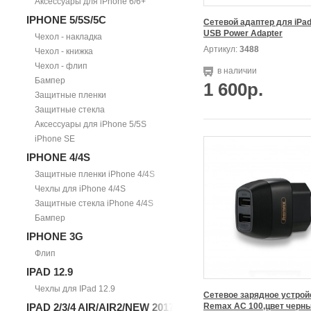
Аксессуары для iPhone 6/6+
IPHONE 5/5S/5С
Сетевой адаптер для iPad
USB Power Adapter
Чехол - накладка
Артикул:
3488
Чехол - книжка
Чехол - флип
в наличии
Бампер
1 600р.
Защитные пленки
Защитные стекла
Аксессуары для iPhone 5/5S
iPhone SE
IPHONE 4/4S
Защитные пленки iPhone 4/4S
Чехлы для iPhone 4/4S
Защитные стекла iPhone 4/4S
Бампер
IPHONE 3G
Флип
IPAD 12.9
Чехлы для IPad 12.9
Сетевое зарядное устройс
IPAD 2/3/4 AIR/AIR2/NEW 2017
Remax АС 100,цвет черн