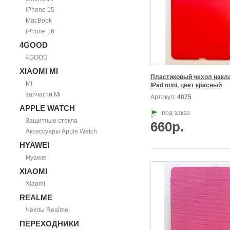
IPhone 15
MacBook
iPhone 16
4GOOD
4GOOD
XIAOMI MI
Пластиковый чехол накла
Mi
IPad mini, цвет красный
запчасти Mi
Артикул:
4075
APPLE WATCH
под заказ
Защитные стекла
660р.
Аксессуары Apple Watch
HYAWEI
Hyawei
XIAOMI
Xiaomi
REALME
Чехлы Realme
ПЕРЕХОДНИКИ