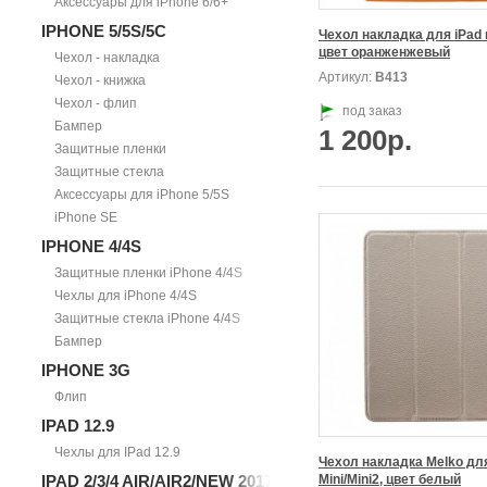
Аксессуары для iPhone 6/6+
IPHONE 5/5S/5С
Чехол накладка для iPad m
цвет оранженжевый
Чехол - накладка
Артикул:
В413
Чехол - книжка
Чехол - флип
под заказ
Бампер
1 200р.
Защитные пленки
Защитные стекла
Аксессуары для iPhone 5/5S
iPhone SE
IPHONE 4/4S
Защитные пленки iPhone 4/4S
Чехлы для iPhone 4/4S
Защитные стекла iPhone 4/4S
Бампер
IPHONE 3G
Флип
IPAD 12.9
Чехлы для IPad 12.9
Чехол накладка Melko для
IPAD 2/3/4 AIR/AIR2/NEW 2017
Mini/Mini2, цвет белый