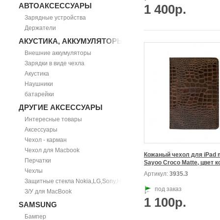
АВТОАКСЕССУАРЫ
1 400р.
Зарядные устройства
Держатели
АКУСТИКА, АККУМУЛЯТОРЫ
Внешние аккумуляторы
Зарядки в виде чехла
Акустика
Наушники
батарейки
ДРУГИЕ АКСЕССУАРЫ
Интересные товары
Аксессуары
Чехол - карман
Чехол для Macbook
Кожаный чехол для iPad m
Перчатки
Чехлы
Артикул:
3935.3
Защитные стекла Nokia,LG,Sony,HTC
под заказ
З/У для MacBook
1 100р.
SAMSUNG
Бампер