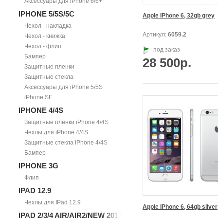
Аксессуары для iPhone 6/6+
IPHONE 5/5S/5С
Apple IPhone 6, 32gb grey
Чехол - накладка
Артикул:
6059.2
Чехол - книжка
Чехол - флип
под заказ
Бампер
28 500р.
Защитные пленки
Защитные стекла
Аксессуары для iPhone 5/5S
iPhone SE
IPHONE 4/4S
Защитные пленки iPhone 4/4S
Чехлы для iPhone 4/4S
Защитные стекла iPhone 4/4S
Бампер
IPHONE 3G
Флип
IPAD 12.9
Чехлы для IPad 12.9
Apple IPhone 6, 64gb silver
IPAD 2/3/4 AIR/AIR2/NEW 2017