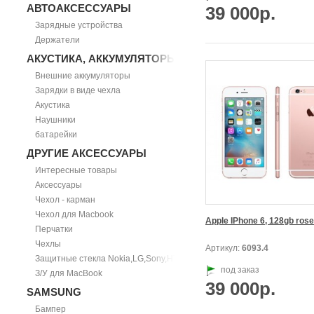
АВТОАКСЕССУАРЫ
39 000р.
Зарядные устройства
Держатели
АКУСТИКА, АККУМУЛЯТОРЫ
Внешние аккумуляторы
Зарядки в виде чехла
Акустика
Наушники
батарейки
ДРУГИЕ АКСЕССУАРЫ
Интересные товары
Аксессуары
Чехол - карман
Чехол для Macbook
Apple IPhone 6, 128gb rose
Перчатки
Чехлы
Артикул:
6093.4
Защитные стекла Nokia,LG,Sony,HTC
под заказ
З/У для MacBook
39 000р.
SAMSUNG
Бампер