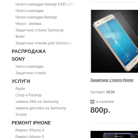
Чехол-накладка Кевлар EXPLORER
Чехол-накладка
Чехол-накладка Кевлар
Чехол - книжка
Защитные стекла Samsung
Флип
Защитные пленки для Samsung
РАСПРОДАЖА
SONY
Чехол-накладка
Защитное стекло
Защитное стекло Honor
УСЛУГИ
Apple
Артикул:
5636
Сбор и Разбор
замена АКБ на Samsung
в наличии
800р.
замена дисплея на Samsung
Услуги
РЕМОНТ IPHONE
Ремонт iPhone 6
Ремонт Iphone 5