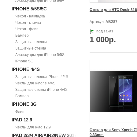
Аксессуары для iPhone 6/6+
IPHONE 5/5S/5С
Чехол - накладка
Артикул:
АВ287
Чехол - книжка
Чехол - флип
под заказ
Бампер
1 000р.
Защитные пленки
Защитные стекла
Аксессуары для iPhone 5/5S
iPhone SE
IPHONE 4/4S
Защитные пленки iPhone 4/4S
Чехлы для iPhone 4/4S
Защитные стекла iPhone 4/4S
Бампер
IPHONE 3G
Флип
IPAD 12.9
Чехлы для IPad 12.9
Стекло для Sony Xperia Z1
IPAD 2/3/4 AIR/AIR2/NEW 2017
0.33mm