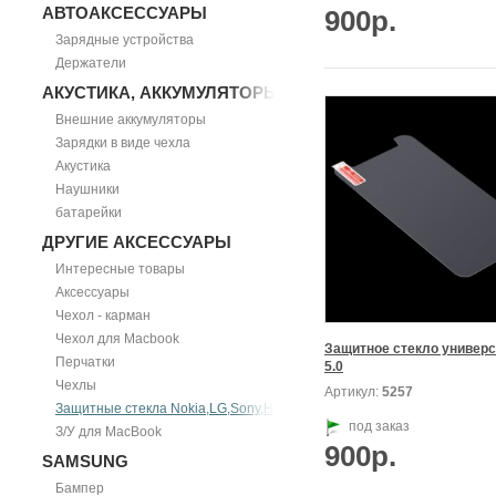
АВТОАКСЕССУАРЫ
900р.
Зарядные устройства
Держатели
АКУСТИКА, АККУМУЛЯТОРЫ
Внешние аккумуляторы
Зарядки в виде чехла
Акустика
Наушники
батарейки
ДРУГИЕ АКСЕССУАРЫ
Интересные товары
Аксессуары
Чехол - карман
Чехол для Macbook
Защитное стекло универс
Перчатки
5.0
Чехлы
Артикул:
5257
Защитные стекла Nokia,LG,Sony,HTC
под заказ
З/У для MacBook
900р.
SAMSUNG
Бампер