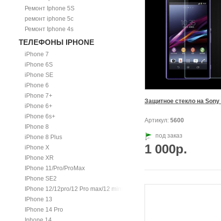
Ремонт Iphone 5S
ремонт iphone 5c
Ремонт Iphone 4s
ТЕЛЕФОНЫ IPHONE
iPhone 7
iPhone 6S
iPhone SE
iPhone 6
iPhone 7+
Защитное стекло на Sony
iPhone 6+
iPhone 6s+
Артикул:
5600
IPhone 8
под заказ
iPhone 8 Plus
1 000р.
iPhone X
IPhone XR
IPhone 11/Pro/ProMax
IPhone SE2
IPhone 12/12pro/12 Pro max/12 mini.
IPhone 13
IPhone 14 Pro
Iphone 14