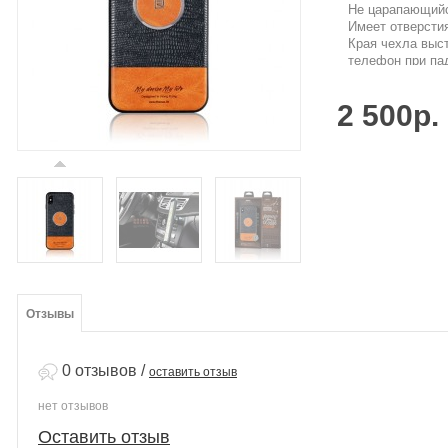
Не царапающий
Имеет отверсти
Края чехла выс
телефон при пад
Усиленные углы
Тактильно прия
2 500р.
Отзывы
0 отзывов
/
оставить отзыв
нет отзывов
Оставить отзыв