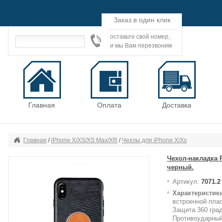
Заказ в один клик
оставьте свой номер,
и мы Вам перезвоним
Главная
Оплата
Доставка
Главная
/
iPhone X/XS/XS Max/XR
/
Чехлы для iPhone X/Xs
Чехол-накладка 
черный.
Артикул:
7071.2
Характеристики
встроенной пла
Защита 360 гра
Противоударный