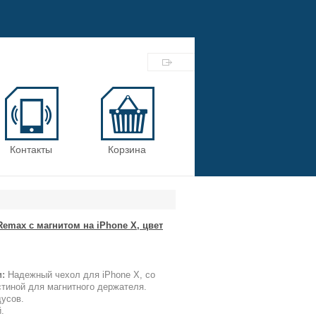
Контакты
Корзина
Remax c магнитом на iPhone X, цвет
:
Надежный чехол для iPhone X, со
стиной для магнитного держателя.
дусов.
.