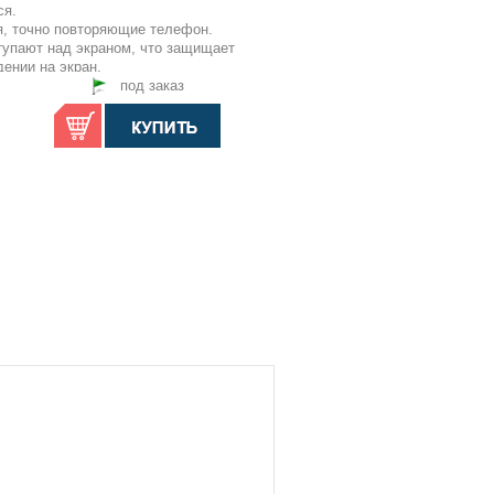
ся.
я, точно повторяющие телефон.
тупают над экраном, что защищает
ении на экран.
 для защиты.
под заказ
тный.